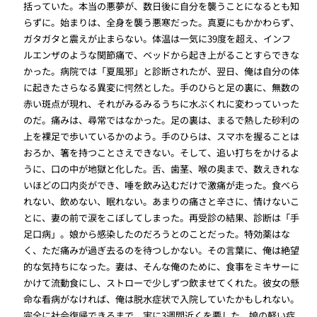
括っていた。本当の悪夢が、数日後に自分を襲うことになるとも知
らずに。始まりは、全身を襲う悪寒だった。真夏にもかかわらず、
ガタガタと震えが止まらない。体温は一気に39度を超え、インフ
ルエンザのような関節痛で、ベッドから起き上がることすらできな
かった。病院では「夏風邪」と診断されたが、翌日、俺は自分の体
に起きたさらなる異変に愕然とした。手のひらと足の裏に、無数の
赤い斑点が現れ、それがみるみるうちに水ぶくれに変わっていった
のだ。痛みは、尋常ではなかった。足の裏は、まるで熱した砂利の
上を裸足で歩いているかのよう。手のひらは、スマホを握ることは
おろか、箸を持つことさえできない。そして、追い打ちをかけるよ
うに、口の中が地獄と化した。舌、歯茎、喉の奥まで、数えきれな
いほどの口内炎ができ、唾を飲み込むだけで激痛が走った。食べら
れない、飲めない、眠れない。あまりの痛さと辛さに、情けないこ
とに、妻の前で涙をこぼしてしまった。再受診の結果、診断は「手
足口病」。娘から感染したのだろうとのことだった。特効薬はな
く、ただ痛みが過ぎ去るのを待つしかない。その言葉に、俺は絶望
的な気持ちになった。妻は、そんな俺のために、食事をミキサーに
かけて流動食にし、ストローで少しずつ飲ませてくれた。彼女の懸
命な看病がなければ、俺は脱水症状で入院していたかもしれない。
完全に社会復帰できるまで、実に3週間近くを要した。娘の軽い症