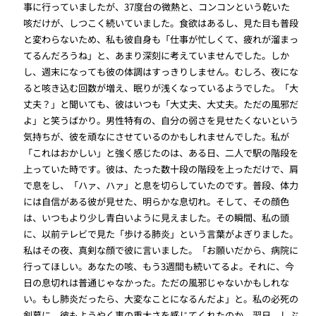
事に行っていましたが、37度台の微熱と、コンコンという乾いた
咳だけが、しつこく続いていました。食欲はあるし、見た目も普段
と変わらないため、私も彼自身も「仕事が忙しくて、疲れが溜まっ
てるんだろうね」と、あまり深刻に考えていませんでした。しか
し、週末になっても彼の体調はすっきりしません。むしろ、夜にな
ると咳き込む回数が増え、眠りが浅くなっているようでした。「大
丈夫？」と聞いても、彼はいつも「大丈夫、大丈夫。ただの風邪だ
よ」と笑うばかり。男性特有の、自分の弱さを見せたくないという
気持ちが、彼を頑なにさせているのかもしれませんでした。私が
「これはおかしい」と強く感じたのは、ある日、二人で駅の階段を
上っていた時です。彼は、たった数十段の階段を上っただけで、肩
で息をし、「ハァ、ハァ」と息を切らしていたのです。普段、体力
には自信がある彼が見せた、明らかな息切れ。そして、その顔色
は、いつもより少し青白いように見えました。その瞬間、私の頭
に、以前テレビで見た「歩ける肺炎」という言葉がよぎりました。
私はその夜、真剣な顔で彼に言いました。「お願いだから、病院に
行ってほしい。あなたの咳、もう3週間も続いてるよ。それに、今
日の息切れは普通じゃなかった。ただの風邪じゃないかもしれな
い。もし肺炎だったら、大変なことになるんだよ」と。私の必死の
剣幕に、彼もようやく事の重大さを感じてくれたのか、翌日、しぶ