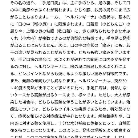
その名の通り、「手足口病」は、主に手のひら、足の裏、そして口
の中に発疹や水ぶくれが現れます。ひじや膝、お尻の周りにまで広
がることもあります。一方、「ヘルパンギーナ」の症状は、基本的
に「口の中（喉の奥）」に限定されます。口蓋垂（のどちんこ）の
周りや、上顎の奥の粘膜（軟口蓋）に、赤く縁取られた小さな水ぶ
くれ（小水疱）が複数できるのが典型的な特徴です。手や足に発疹
が出ることはありません。次に、口の中の症状の「痛み」にも、若
干の違いが見られることがあります。どちらも強い痛みを伴います
が、手足口病の場合は、水ぶくれが破れて広範囲に口内炎が多発す
るのに対し、ヘルパンギーナは、喉の奥に限局した水ぶくれによ
る、ピンポイントながらも焼けるような激しい痛みが特徴的です。
また、発熱の傾向も少し異なります。ヘルパンギーナは、突然39
～40度の高熱が出ることが多いのに比べ、手足口病は、発熱しな
いケースから高熱が出るケースまで、様々です。ただし、大人が感
染した場合は、どちらも高熱を伴うことが多いとされています。治
療法については、どちらもウイルス性疾患であるため、特効薬はな
く、症状を和らげる対症療法が中心となります。解熱鎮痛剤や、口
内炎に対する薬を使用し、十分な水分補給と休養をとって、自然回
復を待つことになります。このように、発疹の場所をよく観察する
ことが、この二つの病気を見分ける最大のポイントです。しかし、