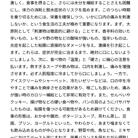
激しく、食事を摂ること、さらには水分を補給することさえも困難
にし、体力の消耗と脱水症状のリスクを高めます。このつらい時期
を乗り切るためには、栄養を確保しつつ、いかに口内の痛みを刺激
しないか、という食生活の工夫が極めて重要になります。まず、大
原則として「刺激物は徹底的に避ける」ことです。香辛料の効いた
辛いもの、レモンや酢の物などの酸味が強いもの、塩辛いものは、
炎症を起こした粘膜に直接的なダメージを与え、激痛を引き起こし
ます。これらは、症状が完全に治まるまで、絶対に口にしないよう
にしましょう。次に、食べ物の「温度」と「硬さ」に細心の注意を
払います。熱すぎるスープや飲み物は、口内を刺激し、痛みを増強
させます。必ず人肌程度に冷ましてから口にしましょう。一方で、
アイスクリームやシャーベット、冷たいゼリーなどは、口の中を冷
やすことで痛みを麻痺させる効果があり、喉ごしも良いため、痛み
が強い時のカロリー補給として非常に有効です。また、せんべいや
クッキー、揚げ物などの硬い食べ物や、パンの耳のようにパサパサ
したものは、粘膜を傷つける可能性があるため避けてください。食
事の形態は、おかゆや雑炊、ポタージュスープ、茶わん蒸し、豆
腐、プリン、ヨーグルトといった、やわらかく、あまり噛まなくて
も飲み込めるものが中心となります。野菜や肉、魚なども、ミキサ
ーにかけてペースト状にすれば、栄養バランスを保ちながら摂取し