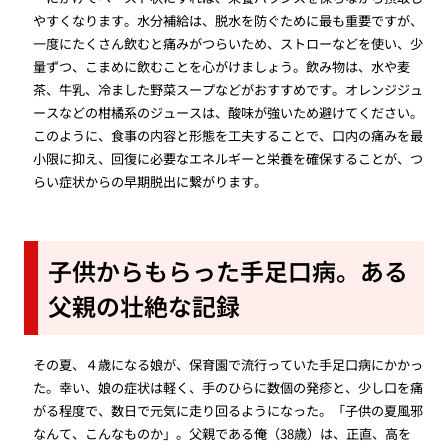
やすくなります。水分補給は、脱水を防ぐために最も重要ですが、
一度にたくさん飲むと痛みがつらいため、ストローなどを使い、少
量ずつ、こまめに飲むことを心がけましょう。飲み物は、水や麦
茶、牛乳、冷ました野菜スープなどがおすすめです。オレンジジュ
ースなどの柑橘系のジュースは、酸味が強いため避けてください。
このように、食事の内容と形態を工夫することで、口内の痛みを最
小限に抑え、回復に必要なエネルギーと栄養を確保することが、つ
らい症状からの早期脱出に繋がります。
子供からもらった手足口病。ある
父親の壮絶な記録
その夏、４歳になる娘が、保育園で流行っていた手足口病にかかっ
た。幸い、娘の症状は軽く、手のひらに数個の発疹と、少し口を痛
がる程度で、数日で元気に走り回るようになった。「子供の夏風邪
なんて、こんなものか」。父親である俺（38歳）は、正直、高を