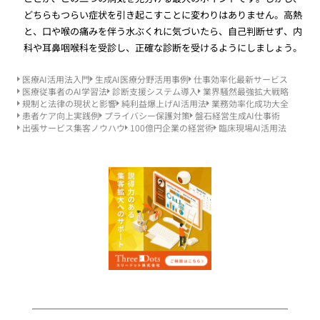
どちらもつらい症状を引き起こすことに変わりはありません。高熱
と、口や喉の痛みを伴う水ぶくれに気づいたら、自己判断せず、内
科や耳鼻咽喉科を受診し、正確な診断を受けるようにしましょう。
医療AI活用法入門
生成AI医療分野活用事例
仕事効率化最新サービス
医療従事者のAI学習法
診断支援システム導入
業界騒然最強拡大戦略
規制と法律の現状と影響
純利益爆上げAI活用法
業務効率化成功大全
患者ケア向上実践例
プライバシー保護対策
盤石経営生成AI仕事術
出張サービス集客ノウハウ
100億円企業の経営術
臨床現場AI活用法