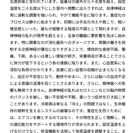
五度前後と言われています。猛暑日の屋外が三十五度を超え、設定
温度を二十五度以下にした室内へ頻繁に出入りすれば、自律神経は
常に過剰な調整を強いられ、やがて機能不全に陥ります。重症化の
プロセスは静かに始まります。初期には手足の冷えや肩こり、軽い
倦怠感といった、誰もが経験する程度の不調として現れますが、自
律神経の乱れが限界を超えると、全身の臓器に悪影響を及ぼし始め
ます。特に顕著なのが消化器系へのダメージです。胃腸の働きを抑
制する交感神経が優位になりすぎることで、慢性的な食欲不振、腹
痛、下痢、あるいは激しい便秘が続き、栄養吸収が滞ることでさら
に体力が低下するという負の連鎖に陥ります。また、心血管系にも
深刻な負荷がかかります。皮膚に近い血管の収縮が止まらなくなる
と、血圧が不安定になり、動悸やめまい、さらには脳への血流不足
による意識の混濁を招くことさえあります。さらに、精神面への影
響も無視できません。自律神経の乱れはセロトニンなどの脳内物質
のバランスを崩し、強い不安感や不眠、重いうつ症状を引き起こす
ことがあります。冷房病は単なる「冷え」の問題ではなく、生命維
持の根幹を支えるシステムの崩壊なのです。重症化を防ぐために
は、エアコンを敵とするのではなく、その特性を正しく理解し、体
の適応能力をサポートする環境作りが求められます。設定温度を上
げるだけでなく、除湿機能を活用して体感温度を調整すること、ま