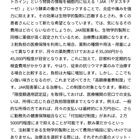
トカイン」という物質の情報を細胞内に伝える「JAK（ヤヌスキナ
ーゼ）」という酵素の働きをブロックすることで、炎症や痛みを強
力に抑えます。その効果は生物学的製剤に匹敵するとされ、多くの
患者さんにとって新たな希望となっています。では、気になるその
費用はどのくらいなのでしょうか。JAK阻害薬も、生物学的製剤と
同様に薬価が高く設定されているため、治療費は高額になります。
３割負担の医療保険を利用した場合、薬剤の種類や用法・用量によ
って異なりますが、月々の薬剤費だけでおおよそ35,000円から
45,000円程度が目安となります。これに加えて、診察料や定期的な
検査費用がかかります。やはり、従来の抗リウマチ薬のみで治療す
る場合と比較すると、負担は大幅に増加します。しかし、ここでも
心強い味方となるのが、これまで述べてきた「高額療養費制度」で
す。JAK阻害薬による治療も、この制度の対象となります。事前に
「限度額適用認定証」を取得しておけば、医療機関の窓口での支払
いは、所得に応じた自己負担限度額までとなります。例えば、一般
的な所得の方であれば、月々の支払いは最終的に８万円台に、さら
に勤務先の健康保険組合などに「付加給付制度」があれば、２万
5000円程度にまで抑えることが可能です。飲み薬だからといっ
て、注射薬である生物学的製剤と比べて費用が格段に安いわけでは
ありません。治療法を選択する際には、それぞれの薬のメリット・