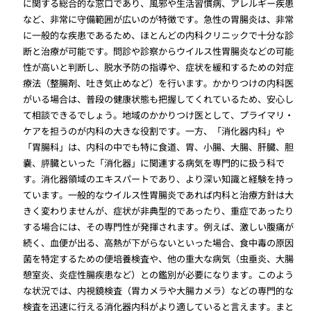
に関する総合的な窓口であり、風邪や生活習慣病、アレルギー疾患
など、非常に守備範囲が広いのが特徴です。急性の胃腸炎は、非常
に一般的な疾患であるため、ほとんどの内科クリニックで十分な診
断と治療が可能です。問診や診察からウイルス性胃腸炎などの可能
性が高いと判断し、脱水予防の指導や、症状を緩和するための対症
療法（整腸剤、吐き気止めなど）を行います。かかりつけの内科医
がいる場合は、普段の健康状態も把握してくれているため、安心し
て相談できるでしょう。地域のかかりつけ医として、プライマリ・
ケアを担うのが内科の大きな役割です。一方、「消化器内科」や
「胃腸科」は、内科の中でも特に食道、胃、小腸、大腸、肝臓、胆
嚢、膵臓といった「消化器」に関連する病気を専門的に扱う科で
す。消化器領域のエキスパートであり、より深い知識と経験を持っ
ています。一般的なウイルス性胃腸炎であれば内科と治療方針は大
きく変わりませんが、症状が非典型的であったり、重症であったり
する場合には、その専門性が発揮されます。例えば、激しい腹痛が
続く、血便が出る、高熱が下がらないといった場合、食中毒の原因
菌を特定するための便培養検査や、他の重大な病気（虫垂炎、大腸
憩室炎、炎症性腸疾患など）との鑑別が必要になります。このよう
な状況では、内視鏡検査（胃カメラや大腸カメラ）などの専門的な
検査を迅速に行える消化器内科がより適していると言えます。まと