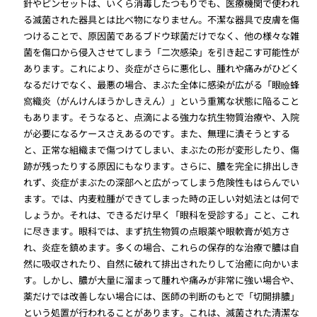
針やピンセットは、いくら消毒したつもりでも、医療機関で使われ
る滅菌された器具とは比べ物になりません。不潔な器具で皮膚を傷
つけることで、原因菌であるブドウ球菌だけでなく、他の様々な雑
菌を傷口から侵入させてしまう「二次感染」を引き起こす可能性が
あります。これにより、炎症がさらに悪化し、腫れや痛みがひどく
なるだけでなく、最悪の場合、まぶた全体に感染が広がる「眼瞼蜂
窩織炎（がんけんほうかしきえん）」という重篤な状態に陥ること
もあります。そうなると、点滴による強力な抗生物質治療や、入院
が必要になるケースさえあるのです。また、無理に潰そうとする
と、正常な組織まで傷つけてしまい、まぶたの形が変形したり、傷
跡が残ったりする原因にもなります。さらに、膿を完全に排出しき
れず、炎症がまぶたの深部へと広がってしまう危険性もはらんでい
ます。では、内麦粒腫ができてしまった時の正しい対処法とは何で
しょうか。それは、できるだけ早く「眼科を受診する」こと、これ
に尽きます。眼科では、まず抗生物質の点眼薬や眼軟膏が処方さ
れ、炎症を鎮めます。多くの場合、これらの保存的な治療で膿は自
然に吸収されたり、自然に破れて排出されたりして治癒に向かいま
す。しかし、膿が大量に溜まって腫れや痛みが非常に強い場合や、
薬だけでは改善しない場合には、医師の判断のもとで「切開排膿」
という処置が行われることがあります。これは、滅菌された清潔な