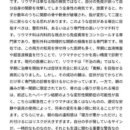
です。リウマチは単なる指の病気ではなく、自分の免疫が誤って自
分自身の関節を攻撃してしまう全身性の病気です。放置すると、わ
ずか数年のうちに関節の骨や軟骨が破壊され、指が変形して二度と
元に戻らなくなる恐れがあります。このような症状がある場合に目
指すべきは、整形外科、あるいはより専門性の高いリウマチ科で
す。リウマチ科は内科的な視点から免疫異常をコントロールする専
門家であり、整形外科は物理的な関節の損傷を診る専門家です。現
在では、この両方の知見を併せ持った医師も多く、早期に血液検査
や超音波検査を行うことで、リウマチかどうかを高い精度で診断で
きます。現代の医療において、リウマチは「不治の病」ではなく、
早期に治療を開始すれば症状を完全に抑え込む「寛解」を目指せる
病気になりました。しかし、その成功の鍵は、症状が出てからどれ
だけ早く専門医の診察を受けるかにかかっています。一方で、朝の
痛みが第一関節に限定されており、骨の出っ張りが見られる場合
は、前述したヘバーデン結節のような変形性関節症の可能性が高
く、こちらは緊急性こそリウマチほど高くはないものの、適切な安
静や装具の使用によって、将来の変形を最小限に抑えることができ
ます。どちらにせよ、朝の指の違和感は「寝方が悪かっただけ」と
片付けるにはリスクが大きすぎます。自分の手が発しているサイン
が、一時的なものなのか、それとも生涯に関わる重要な警告なの