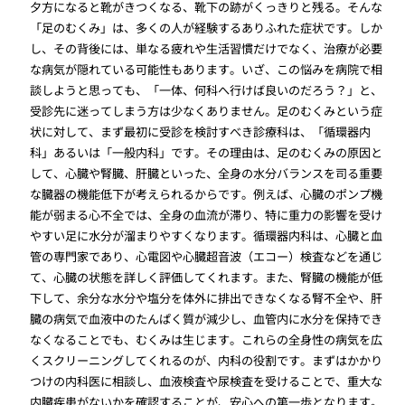
夕方になると靴がきつくなる、靴下の跡がくっきりと残る。そんな
「足のむくみ」は、多くの人が経験するありふれた症状です。しか
し、その背後には、単なる疲れや生活習慣だけでなく、治療が必要
な病気が隠れている可能性もあります。いざ、この悩みを病院で相
談しようと思っても、「一体、何科へ行けば良いのだろう？」と、
受診先に迷ってしまう方は少なくありません。足のむくみという症
状に対して、まず最初に受診を検討すべき診療科は、「循環器内
科」あるいは「一般内科」です。その理由は、足のむくみの原因と
して、心臓や腎臓、肝臓といった、全身の水分バランスを司る重要
な臓器の機能低下が考えられるからです。例えば、心臓のポンプ機
能が弱まる心不全では、全身の血流が滞り、特に重力の影響を受け
やすい足に水分が溜まりやすくなります。循環器内科は、心臓と血
管の専門家であり、心電図や心臓超音波（エコー）検査などを通じ
て、心臓の状態を詳しく評価してくれます。また、腎臓の機能が低
下して、余分な水分や塩分を体外に排出できなくなる腎不全や、肝
臓の病気で血液中のたんぱく質が減少し、血管内に水分を保持でき
なくなることでも、むくみは生じます。これらの全身性の病気を広
くスクリーニングしてくれるのが、内科の役割です。まずはかかり
つけの内科医に相談し、血液検査や尿検査を受けることで、重大な
内臓疾患がないかを確認することが、安心への第一歩となります。