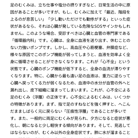
足のむくみは、立ち仕事や塩分の摂りすぎなど、日常生活の中に原
因があることが多いですが、もし、むくみに加えて「最近、階段を
上るのが息苦しい」「少し動いただけでも動悸がする」といった症
状があるなら、それは心臓が発している危険なSOSサインかもしれ
ません。このような場合、受診すべきは心臓と血管の専門家である
「循環器内科」です。心臓は、全身に血液を送り出す、休むことの
ない力強いポンプです。しかし、高血圧や心筋梗塞、弁膜症など、
様々な原因でこのポンプ機能が弱ってしまうと、血液を効率よく全
身に循環させることができなくなります。これが「心不全」という
状態です。心臓のポンプ機能が低下すると、全身の血流が滞りやす
くなります。特に、心臓から最も遠い足の血液は、重力に逆らって
心臓へ戻ってくる力が弱くなるため、血液中の水分が血管の外へと
漏れ出し、皮下組織に溜まってしまいます。これが、心不全による
足のむくみ（浮腫）の正体です。心不全によるむくみは、いくつか
の特徴があります。まず、指で足のすねなどを強く押すと、へこん
だまましばらく元に戻らない「圧痕性浮腫」であることが多いで
す。また、一般的に両足にむくみが見られ、夕方になると症状が悪
化し、朝になると少し軽快する傾向があります。そして、見逃して
はならないのが、むくみ以外の全身症状です。肺に水が溜まること