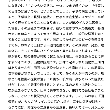
になるのは「このつらい症状は、一体いつまで続くのか」「仕事は
何日休めば良いのか」ということでしょう。子供の病気と侮ってい
ると、予想以上に長引く症状に、仕事や家庭生活のスケジュールが
大きく狂ってしまうことになります。大人がRSウイルスに感染し
た場合、その治癒までの期間は、症状の重さや本人の免疫力、基礎
疾患の有無などによって大きく異なりますが、一般的な経過を知っ
ておくことは重要です。まず、発症してから症状のピークを迎える
までが、おおよそ五日から一週間程度です。この期間は、発熱、喉
の痛み、そして次第にひどくなる咳と鼻水に悩まされます。特に、
熱があり、咳の発作が頻繁に起こる急性期は、体を休めることに専
念すべきであり、出勤は困難です。法律で定められた出勤停止期間
はありませんが、周囲への感染を防ぐという意味でも、この期間は
自宅療養が望ましいでしょう。そして、多くの人が戸惑うのが、熱
などの急性期の症状が治まった後も、咳や痰、鼻水といった症状だ
けが、しつこく居座り続けることです。体のだるさは抜けたのに、
咳が止まらないため、仕事に集中できない、電話での会話もままな
らない、といった状況が続くことがあります。この、いわゆる「回
復期」が、大人のRSウイルスの厄介な点で、完全に症状が消失す
るまでには、発症から二週間から三週間、長い人では一ヶ月以上か