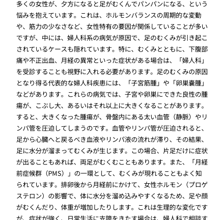
多くの女性が、夕方になると足がむくんでパンパンになる、という
悩みを抱えています。これは、ホルモンバランスの周期的な変動
や、筋力の少なさなど、女性特有の要因が関係していることが多い
ですが、中には、婦人科系の病気が原因で、足のむくみが引き起こ
されているケースも隠れています。特に、むくみとともに、下腹部
痛や不正出血、月経の異常といった症状がある場合は、「婦人科」
を受診することも視野に入れる必要があります。足のむくみの原因
となり得る代表的な婦人科疾患には、「子宮筋腫」や「卵巣嚢腫」
などがあります。これらの病気では、子宮や卵巣にできた良性の腫
瘍が、こぶし大、あるいはそれ以上に大きくなることがあります。
すると、大きくなった腫瘍が、骨盤内にある太い血管（静脈）やリ
ンパ管を圧迫してしまうのです。血管やリンパ管が圧迫されると、
足から心臓へと戻るべき血液やリンパ液の流れが滞り、その結果、
足に水分が溜まってむくみが生じます。この場合、片足だけに症状
が出ることもあれば、両足がむくむこともあります。また、「月経
前症候群（PMS）」の一環として、むくみが現れることもよく知
られています。排卵後から月経前にかけて、女性ホルモン（プロゲ
ステロン）の影響で、体に水分を溜め込みやすくなるため、足や顔
がむくんだり、体重が増加したりします。これは生理的な変化です
が、症状が強く、日常生活に支障をきたす場合は、婦人科で相談す