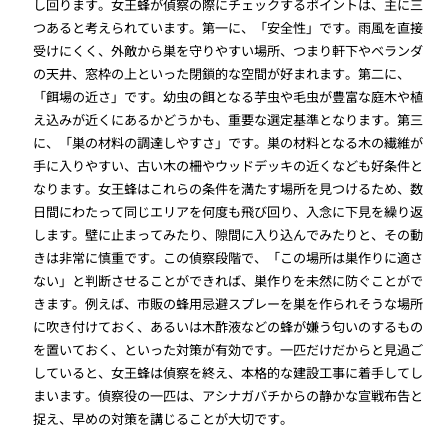
し回ります。女王蜂が偵察の際にチェックするポイントは、主に三
つあると考えられています。第一に、「安全性」です。雨風を直接
受けにくく、外敵から巣を守りやすい場所、つまり軒下やベランダ
の天井、窓枠の上といった閉鎖的な空間が好まれます。第二に、
「餌場の近さ」です。幼虫の餌となる芋虫や毛虫が豊富な庭木や植
え込みが近くにあるかどうかも、重要な選定基準となります。第三
に、「巣の材料の調達しやすさ」です。巣の材料となる木の繊維が
手に入りやすい、古い木の柵やウッドデッキの近くなども好条件と
なります。女王蜂はこれらの条件を満たす場所を見つけるため、数
日間にわたって同じエリアを何度も飛び回り、入念に下見を繰り返
します。壁に止まってみたり、隙間に入り込んでみたりと、その動
きは非常に慎重です。この偵察段階で、「この場所は巣作りに適さ
ない」と判断させることができれば、巣作りを未然に防ぐことがで
きます。例えば、市販の蜂用忌避スプレーを巣を作られそうな場所
に吹き付けておく、あるいは木酢液などの蜂が嫌う匂いのするもの
を置いておく、といった対策が有効です。一匹だけだからと見過ご
していると、女王蜂は偵察を終え、本格的な建設工事に着手してし
まいます。偵察役の一匹は、アシナガバチからの静かな宣戦布告と
捉え、早めの対策を講じることが大切です。