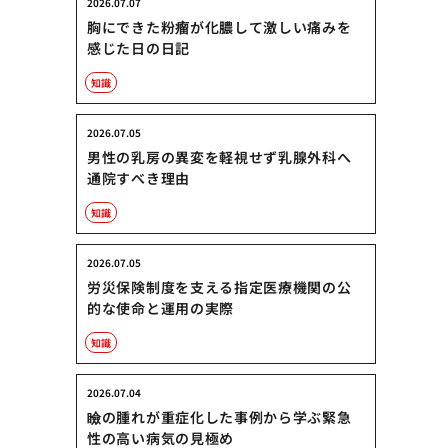
2026.07.07
胸にできた粉瘤が化膿して激しい痛みを
感じた日の日記
知識
2026.07.05
男性の乳房の異変を軽視せず乳腺外科へ
通院すべき理由
知識
2026.07.05
労災保険制度を支える指定医療機関の公
的な使命と運用の実際
知識
2026.07.04
瞼の腫れが重症化した事例から学ぶ緊急
性の高い病気の見極め