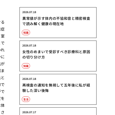
2026.07.18
異常値が示す体内の不協和音と精密検査
せる
で読み解く健康の現在地
重症
知識
、室
こで
2026.07.18
われ
女性のめまいで受診すべき診療科と原因
かに
の切り分け方
風が
知識
溜ま
元と
2026.07.18
的で
再検査の通知を無視して五年後に私が経
験した深い後悔
がで
度を
生活
は体
。さ
2026.07.17