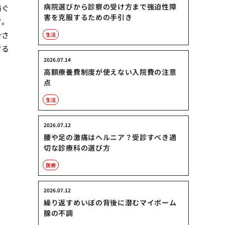
病院選びから診察の受け方まで強迫性障
防ぐ
害を克服するための手引き
す。
合さ
生活
する
2026.07.14
高額療養費制度が使えない入院費の注意
点
生活
2026.07.12
腰や足の激痛はヘルニア？受診すべき適
切な診療科の選び方
医療
2026.07.12
繰り返すめいぼの背後に潜むマイボーム
腺の不調