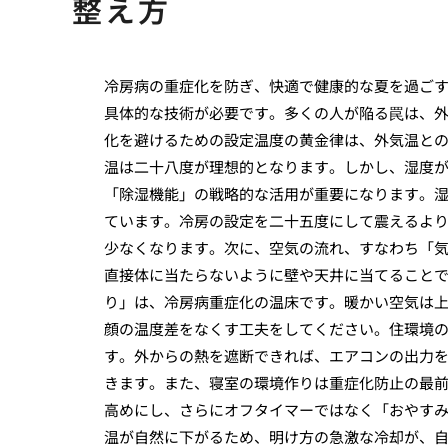
整え方
冷房病の重症化を防ぎ、快適で健康的な夏を過ご
具体的な技術が必要です。多くの人が陥る罠は、
化を避けるための設定温度の黄金律は、外気温と
温は二十八度が理想的となります。しかし、湿度
「除湿機能」の戦略的な活用が重要になります。
ています。冷房の設定を二十五度にして震えるよ
少なくなります。次に、空気の流れ、すなわち「
直接体に当たらないように壁や天井に当てること
り」は、冷房病重症化の温床です。暖かい空気は
顔の温度差をなくす工夫をしてください。住環境
す。外からの熱を遮断できれば、エアコンの出力
きます。また、寝室の環境作りは重症化防止の最
高めにし、さらにオフタイマーではなく「おやす
温が自然に下がるため、明け方の急激な冷却が、