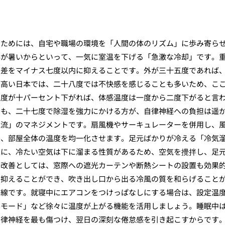
すためには、自宅や職場の環境を「人間の体のリズム」に歩み寄ら
外が暑いからといって、一気に室温を下げる「急激な冷却」です。
の差をマイナス七度以内に抑えることです。外が三十五度であれば
が高い日本では、二十八度では不快感を感じることも多いため、こ
湿度が十パーセント下がれば、体感温度は一度から二度下がると言
りも、二十七度で除湿を強力にかける方が、自律神経への負担は遥
気流」のマネジメントです。扇風機やサーキュレーターを併用し、
で、部屋全体の温度を均一化させます。足元ばかりが冷える「冷気
上に、冷たい空気は下に溜まる性質があるため、空気を攪拌し、足
の改善としては、窓際への遮光カーテンや断熱シートの設置も効果
を抑えることができ、吹き出し口から出る冷風の質を和らげること
前線です。就寝中にエアコンをつけっぱなしにする場合は、設定温
みモード」など徐々に温度が上がる機能を活用しましょう。睡眠中
自律神経を最も傷つけ、翌日の深刻な倦怠感を引き起こすからです