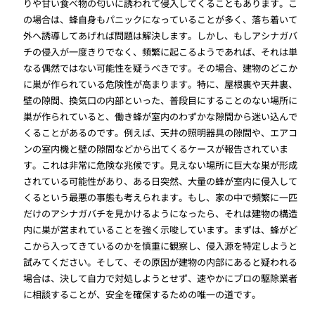
りや甘い食べ物の匂いに誘われて侵入してくることもあります。こ
の場合は、蜂自身もパニックになっていることが多く、落ち着いて
外へ誘導してあげれば問題は解決します。しかし、もしアシナガバ
チの侵入が一度きりでなく、頻繁に起こるようであれば、それは単
なる偶然ではない可能性を疑うべきです。その場合、建物のどこか
に巣が作られている危険性が高まります。特に、屋根裏や天井裏、
壁の隙間、換気口の内部といった、普段目にすることのない場所に
巣が作られていると、働き蜂が室内のわずかな隙間から迷い込んで
くることがあるのです。例えば、天井の照明器具の隙間や、エアコ
ンの室内機と壁の隙間などから出てくるケースが報告されていま
す。これは非常に危険な兆候です。見えない場所に巨大な巣が形成
されている可能性があり、ある日突然、大量の蜂が室内に侵入して
くるという最悪の事態も考えられます。もし、家の中で頻繁に一匹
だけのアシナガバチを見かけるようになったら、それは建物の構造
内に巣が営まれていることを強く示唆しています。まずは、蜂がど
こから入ってきているのかを慎重に観察し、侵入源を特定しようと
試みてください。そして、その原因が建物の内部にあると疑われる
場合は、決して自力で対処しようとせず、速やかにプロの駆除業者
に相談することが、安全を確保するための唯一の道です。