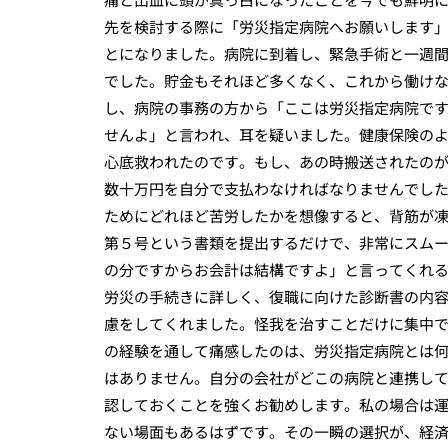
先を検討する際に「労災指定病院へお願いします
とになりました。病院に到着し、緊急手術と一週
でした。貯金もそれほど多くなく、これから働け
し、病院の事務の方から「ここは労災指定病院で
せんよ」と言われ、耳を疑いました。健康保険の
心底救われたのです。もし、あの時搬送されたの
数十万円を自分で支払わなければなりませんでし
ためにどれほど苦労したかを想像すると、背筋が
第５号という書類を提出するだけで、非常にスム
の分ですからお会計は結構ですよ」と言ってくれ
労災の手続きに詳しく、復職に向けた診断書の内
慮をしてくれました。怪我を治すことだけに集中
の経験を通して痛感したのは、労災指定病院とは
はありません。自分の会社がどこの病院と連携し
認しておくことを強くお勧めします。私の場合は
ない場面もあるはずです。その一瞬の選択が、経