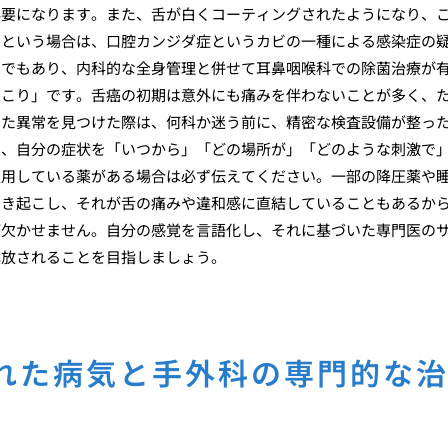
必要になります。また、舌が白くコーティングされたようになり、
るという場合は、口腔カンジダ症というカビの一種による感染症の
ンでもあり、内科的な全身管理と併せて耳鼻咽喉科での除菌治療が
しこり」です。舌癌の初期は意外にも痛みを伴わないことが多く、
した異常を見つけた際は、何科か迷う前に、精密な検査設備が整っ
て、自分の症状を「いつから」「どの場所が」「どのような刺激で
服用している薬がある場合は必ず伝えてください。一部の降圧薬や
引き起こし、それが舌の痛みや違和感に直結していることもあるか
が欠かせません。自分の感覚を言語化し、それに基づいた専門医の
解放されることを目指しましょう。
れた病気と手外科の専門的な