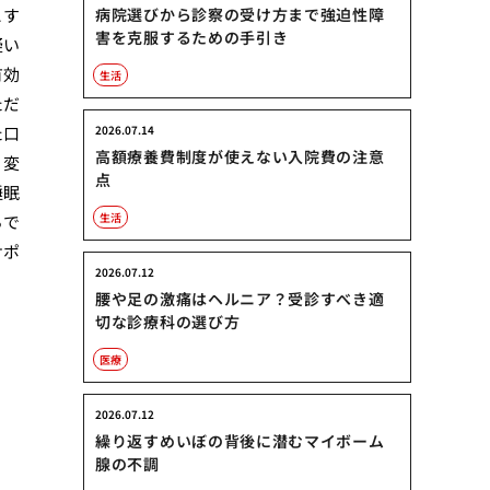
こす
病院選びから診察の受け方まで強迫性障
害を克服するための手引き
疑い
有効
生活
ただ
た口
2026.07.14
高額療養費制度が使えない入院費の注意
」変
点
睡眠
生活
らで
サポ
2026.07.12
腰や足の激痛はヘルニア？受診すべき適
切な診療科の選び方
医療
治
2026.07.12
繰り返すめいぼの背後に潜むマイボーム
腺の不調