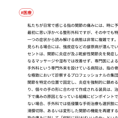
医療
私たちが日常で感じる指の関節の痛みには、時に
最初に思い浮かべる整形外科ですが、その中でも
一つの症状から読み解ける病態は非常に複雑です
見られる場合には、強皮症などの膠原病が潜んで
セントは、関節に炎症が及ぶ乾癬性関節炎を発症
なるマッサージや湿布では改善せず、専門医によ
手外科という専門外来を設けている病院は、指の
な極致において診察するプロフェッショナルの集
関節を特定の位置で固定し、炎症を強制的に鎮め
り、個々の手の形に合わせて作成される装具は、
下で痛みの原因となっている組織にピンポイント
ない場合、手外科では低侵襲な手術治療も選択肢
滑膜切除、あるいは変形した関節の機能を再建す
指の痛みに対して「何科に行けばいいのか」とい