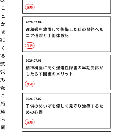
うこ
医療
こと
2026.07.04
しか
違和感を放置して後悔した私の鼠径ヘル
りま
ニア通院と手術体験記
実に
生活
らく
する
2026.07.03
様式
精神科医に聞く強迫性障害の早期受診が
労災
もたらす回復のメリット
生も
生活
の配
。こ
2026.07.02
余裕
子供のめいぼを優しく見守り治療するた
度確
めの心得
なら
医療
人間