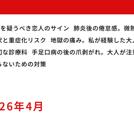
炎を疑うべき恋人のサイン
肺炎後の倦怠感。微
状と重症化リスク
地獄の痛み。私が経験した大
切な診療科
手足口病の後の爪剥がれ。大人が注
らないための対策
026年4月