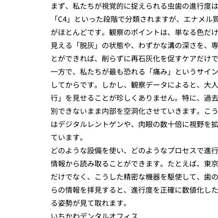
まず、私たちが視覚的に捉えられる虫歯の進行度は
「C4」といった段階で分類されますが、エナメル
がほとんどです。観察のポイントは、単なる色だ
見える「脱灰」の状態や、わずかな溝の深さを、
とができれば、削らずに再石灰化を促すケアだけ
一方で、私たちが最も恐れる「痛み」というサイン
してからです。しかし、観察データによると、大
行」を見せることが珍しくありません。特に、過
別できないまま内部を空洞化させていきます。こ
はデジタルレントゲンや、肉眼の数十倍に視野を
ています。
どのような設備を使い、どのようなプロセスで進行
情報から読み取ることができます。たとえば、東
だけでなく、こうした精密な機器を駆使して、歯
らの情報を拝見すると、進行度を正確に数値化し
る姿勢が見て取れます。
いちかわデンタルオフィス