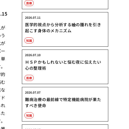
医療
.15
2026.07.11
医学的視点から分析する瞼の腫れを引き
人が
起こす身体のメカニズム
いう
知識
化が
パー
2026.07.10
、単
ＨＳＰかもしれないと悩む夜に伝えたい
す。
心の整理術
学的
医療
痛む
異な
2026.07.07
イド
難病治療の最前線で特定機能病院が果た
られ
すべき使命
した
知識
す。
を推