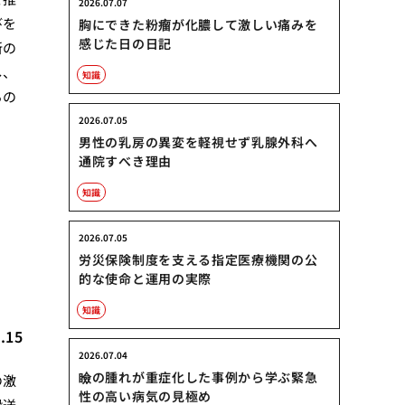
2026.07.07
びを
胸にできた粉瘤が化膿して激しい痛みを
感じた日の日記
新の
し、
知識
るの
2026.07.05
男性の乳房の異変を軽視せず乳腺外科へ
通院すべき理由
知識
験
2026.07.05
労災保険制度を支える指定医療機関の公
的な使命と運用の実際
知識
.15
2026.07.04
瞼の腫れが重症化した事例から学ぶ緊急
の激
性の高い病気の見極め
搬送