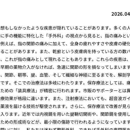
2026.04
予想もしなかったような疾患が隠れていることがあります。多くの
特に手の機能に特化した「手外科」の視点から見ると、指の痛みと
。例えば、指の関節の痛みに加えて、全身の疲れやすさや皮膚の硬
いることがあります。また、乾癬という皮膚病を持っている方の数
し、これが指の痛みとして現れることもあります。これらの疾患は
る早期の薬物介入がなければ、急速に関節の形を損なってしまいま
骨、関節、靭帯、腱、血管、そして繊細な神経に至るまでを、解剖
団です。そこでの治療法は多岐にわたります。保存療法としては、
るための「装具療法」が精密に行われます。市販のサポーターとは
治療効果が格段に違います。また、注射療法においても、超音波ガ
で薬液を届ける技術が駆使されます。さらに、保存療法で改善が見
に入ります。近年では内視鏡を用いた腱鞘切開術や、関節鏡を使用
るための形成術などが、最小限の傷跡で行われるようになっていま
う問いに対し、私たちは迷わず整形外科、できれば手外科の専門医