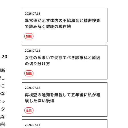
2026.07.18
ド
異常値が示す体内の不協和音と精密検査
で読み解く健康の現在地
知識
2026.07.18
.20
女性のめまいで受診すべき診療科と原因
の切り分け方
判断
知識
理し
そこ
2026.07.18
わな
再検査の通知を無視して五年後に私が経
験した深い後悔
なっ
、夕
生活
異な
内科
2026.07.17