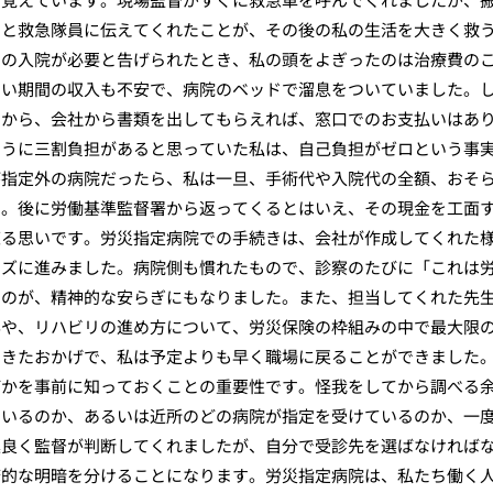
」と救急隊員に伝えてくれたことが、その後の私の生活を大きく救
間の入院が必要と告げられたとき、私の頭をよぎったのは治療費の
ない期間の収入も不安で、病院のベッドで溜息をついていました。
すから、会社から書類を出してもらえれば、窓口でのお支払いはあ
ように三割負担があると思っていた私は、自己負担がゼロという事
が指定外の病院だったら、私は一旦、手術代や入院代の全額、おそ
た。後に労働基準監督署から返ってくるとはいえ、その現金を工面
凍る思いです。労災指定病院での手続きは、会社が作成してくれた
ーズに進みました。病院側も慣れたもので、診察のたびに「これは
るのが、精神的な安らぎにもなりました。また、担当してくれた先
容や、リハビリの進め方について、労災保険の枠組みの中で最大限
できたおかげで、私は予定よりも早く職場に戻ることができました
何かを事前に知っておくことの重要性です。怪我をしてから調べる
ているのか、あるいは近所のどの病院が指定を受けているのか、一
運良く監督が判断してくれましたが、自分で受診先を選ばなければ
済的な明暗を分けることになります。労災指定病院は、私たち働く