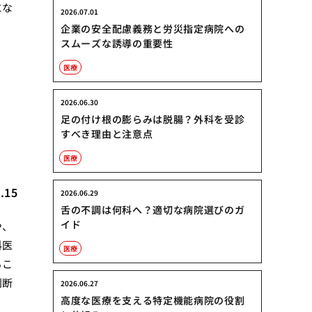
にな
2026.07.01
企業の安全配慮義務と労災指定病院への
スムーズな誘導の重要性
医療
の
2026.06.30
足の付け根の膨らみは脱腸？外科を受診
すべき理由と注意点
医療
.15
2026.06.29
舌の不調は何科へ？適切な病院選びのガ
イド
や、
科医
医療
るこ
判断
2026.06.27
高度な医療を支える特定機能病院の役割