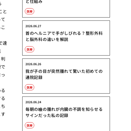
と仕組み
ら
こと
医療
って
2026.06.27
るこ
首のヘルニアで手がしびれる？整形外科
と脳外科の違いを解説
で達
医療
進
く判
2026.06.26
療で
我が子の目が突然腫れて驚いた初めての
なっ
通院記録
医療
いる
する
2026.06.24
こち
毎朝の瞼の腫れが内臓の不調を知らせる
とす
サインだった私の記録
医療